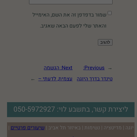
שמור בדפדפן זה את השם, האימייל
והאתר שלי לפעם הבאה שאגיב.
←
Previous:
Next:
הגשמה
טינדר בדרך היוגה
עצמית, לדעתי –
→
ליצירת קשר, בתשבע לוי: 050-5972927
יוגה | מדיטציה | נשימות | באיזור תל אביב |
שיעורים פרטיים
|