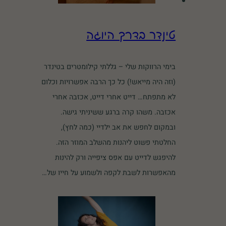
טינדר בדרך היוגה
בימי הרווקות שלי – גללתי קילומטרים בטינדר
(וזה היה מייאש!) כל כך הרבה אפשרויות וכלום
לא מתפתח… דייט אחרי דייט, אכזבה אחרי
אכזבה. משהו קרה ברגע ששיניתי גישה.
ובמקום לחפש את אב ילדיי (כמה לחץ),
החלטתי פשוט ליהנות מהשלב המוזר הזה.
להיפגש לדייט עם אפס ציפייה ורק להינות
מהאפשרות לשבת לקפה ולשמוע על חייו של…