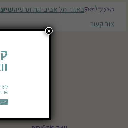
לדלג
באזור תל אביב
יוגה תרפיה
שיעו
לתוכן
צור קשר
×
קב
וו
לעדכ
או י
פרטי
יוגה אקטיבית