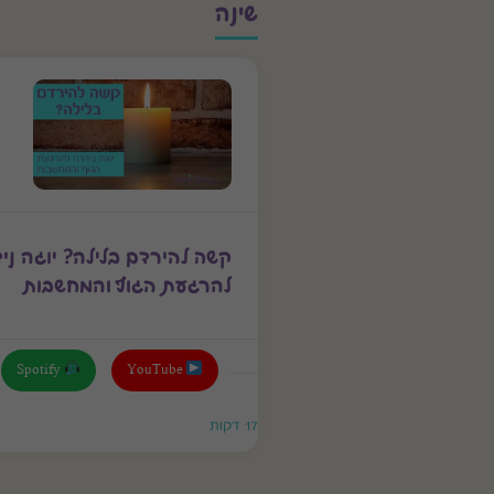
שינה
קשה להירדם בלילה? יוגה ני
להרגעת הגוף והמחשבות
Spotify
YouTube
17 דקות