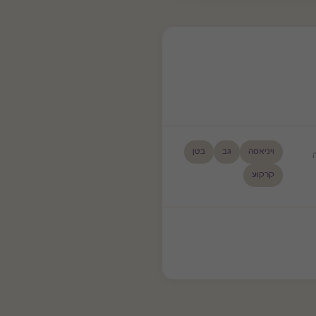
ויניאסה
גב
בטן
קרקוע