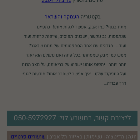
פורסם בתאריך
12 ביולי 2024
בקטגוריה
העמקה והשראה
מתח בגוף? כמו אבק, אפשר לנקות אותו! כתפיים
שנתפסות, גב נוקשה, ישבנים תפוסים, עייפות כרונית ועוד
ועוד… מזדהים עם אחד הסמפטומים של מתח שנאגר?
ממש כמו אבק שמסתתר בכל פינה ואם נתעלם הוא יאגר
יותר ויותר. יתפוס אותנו ישפיע על בריאותנו, על מצב הרוח
ועל התפקוד שלנו. איך אפשר לשחרר אותו? מודעות לגוף:
דרך עבודה…
ליצירת קשר, בתשבע לוי: 050-5972927
יוגה | מדיטציה | נשימות | באיזור תל אביב |
שיעורים פרטיים
|