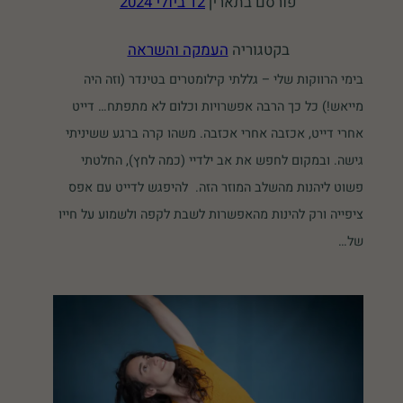
פורסם בתאריך
12 ביולי 2024
בקטגוריה
העמקה והשראה
בימי הרווקות שלי – גללתי קילומטרים בטינדר (וזה היה
מייאש!) כל כך הרבה אפשרויות וכלום לא מתפתח… דייט
אחרי דייט, אכזבה אחרי אכזבה. משהו קרה ברגע ששיניתי
גישה. ובמקום לחפש את אב ילדיי (כמה לחץ), החלטתי
פשוט ליהנות מהשלב המוזר הזה. להיפגש לדייט עם אפס
ציפייה ורק להינות מהאפשרות לשבת לקפה ולשמוע על חייו
של…